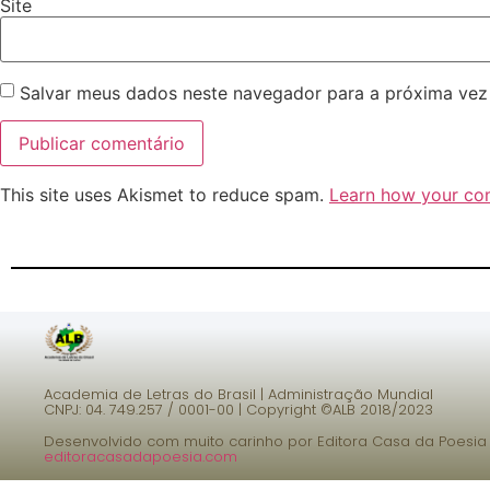
Site
Salvar meus dados neste navegador para a próxima vez
This site uses Akismet to reduce spam.
Learn how your co
Academia de Letras do Brasil | Administração Mundial
CNPJ: 04. 749.257 / 0001-00 |
Copyright ©ALB 2018/2023
Desenvolvido com muito carinho por Editora Casa da Poesia
editoracasadapoesia.com