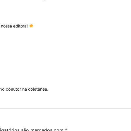
 nossa editora!
mo coautor na coletânea.
igatórios são marcados com
*