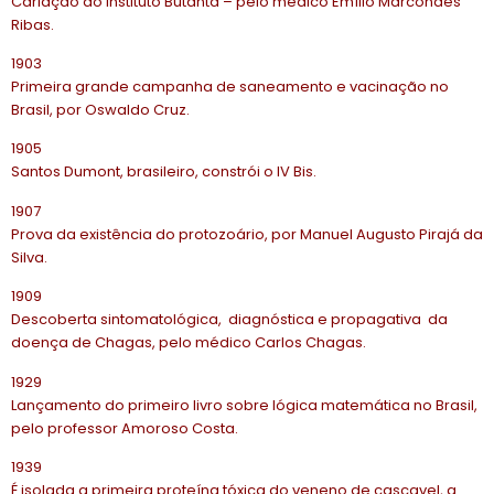
Cariação do Instituto Butantã – pelo médico Emílio Marcondes
Ribas.
1903
Primeira grande campanha de saneamento e vacinação no
Brasil, por Oswaldo Cruz.
1905
Santos Dumont, brasileiro, constrói o IV Bis.
1907
Prova da existência do protozoário, por Manuel Augusto Pirajá da
Silva.
1909
Descoberta sintomatológica, diagnóstica e propagativa da
doença de Chagas, pelo médico Carlos Chagas.
1929
Lançamento do primeiro livro sobre lógica matemática no Brasil,
pelo professor Amoroso Costa.
1939
É isolada a primeira proteína tóxica do veneno de cascavel, a