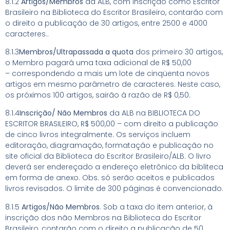
8.1.2
Artigos/Membros
da ALB, com inscrição como Escritor
Brasileiro na Biblioteca do Escritor Brasileiro, contarão com
o direito a publicação de 30 artigos, entre 2500 e 4000
caracteres..
8.1.3
Membros/Ultrapassada a quota
dos primeiro 30 artigos,
o Membro pagará uma taxa adicional de R$ 50,00
– correspondendo a mais um lote de cinqüenta novos
artigos em mesmo parâmetro de caracteres. Neste caso,
os próximos 100 artigos, sairão à razão de R$ 0,50.
8.1.4
Inscrição/ Não Membros
da ALB na BIBLIOTECA DO
ESCRITOR BRASILEIRO, R$ 500,00 – com direito a publicação
de cinco livros integralmente. Os serviços incluem
editoração, diagramação, formatação e publicação no
site oficial da Biblioteca do Escritor Brasileiro/ALB. O livro
deverá ser endereçado a endereço eletrônico da bibliteca
em forma de anexo. Obs. só serão aceitos e publicados
livros revisados. O limite de 300 páginas é convencionado.
8.1.5
Artigos/Não Membros
. Sob a taxa do item anterior, à
inscrição dos não Membros na Biblioteca do Escritor
Brasileiro, contarão com o direito a publicação de 50