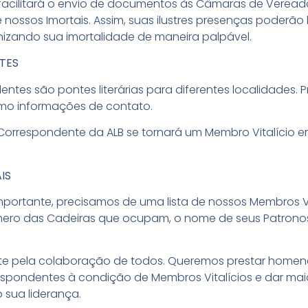
 facilitará o envio de documentos às Câmaras de Veread
nossos Imortais. Assim, suas ilustres presenças poderão b
ernizando sua imortalidade de maneira palpável.
TES
tes são pontes literárias para diferentes localidades.
omo informações de contato.
rrespondente da ALB se tornará um Membro Vitalício e
IS
portante, precisamos de uma lista de nossos Membros Vi
ero das Cadeiras que ocupam, o nome de seus Patronos 
 pela colaboração de todos. Queremos prestar homen
espondentes à condição de Membros Vitalícios e dar maior
 sua liderança.