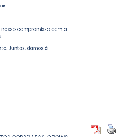
is:
cer nosso compromisso com a
.
nta. Juntos, damos à