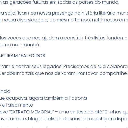
em as gerações futuras em todas as partes do mundo.
 solidificarmos nossa presença na história literária mu
ar nossa diversidade e, ao mesmo tempo, nutrir nosso am
os vocês que nos ajudem a construir três listas fundame
m rumo ao amanhã:
ARTIRAM “FALECIDOS
tiram é honrar seus legados. Precisamos de sua colabor
ridos Imortais que nos deixaram. Por favor, compartilh
encia
ue ocupava, agora também a Patrona
 e falecimento
reve “EXTRATO MEMORIAL” – uma síntese de até 10 linhas q
uver um site, blog ou links onde suas obras estejam dispo