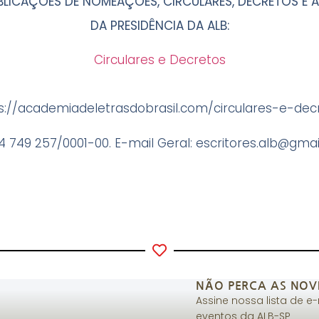
BLICAÇÕES DE NOMEAÇÕES, CIRCULARES, DECRETOS E
A
DA PRESIDÊNCIA DA ALB:
Circulares e Decretos
ps://academiadeletrasdobrasil.com/circulares-e-decr
4 749 257/0001-00. E-mail Geral:
escritores.alb@gma
NÃO PERCA AS NOV
Assine nossa lista de e
eventos da ALB-SP