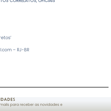
TOS CORRELATOS, OFICIAIS
etos’
il.com
– RJ-BR
IDADES
-mails para receber as novidades e