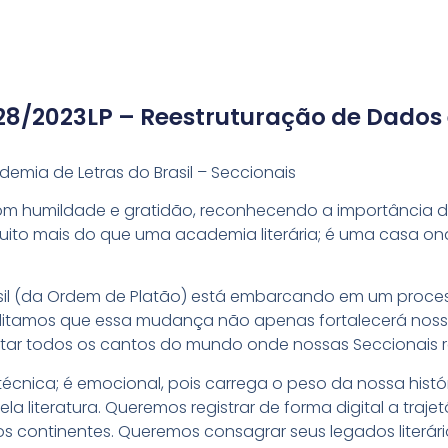
8/2023LP – Reestruturação de Dados 
emia de Letras do Brasil – Seccionais
om humildade e gratidão, reconhecendo a importância de
muito mais do que uma academia literária; é uma casa onde
sil (da Ordem de Platão) está embarcando em um proce
reditamos que essa mudança não apenas fortalecerá noss
tar todos os cantos do mundo onde nossas Seccionais r
técnica; é emocional, pois carrega o peso da nossa históri
 literatura. Queremos registrar de forma digital a traje
s continentes. Queremos consagrar seus legados literári