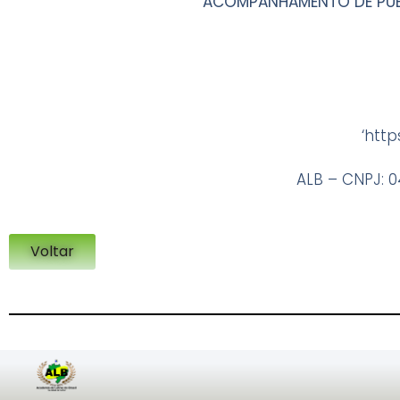
ACOMPANHAMENTO
DE PU
‘htt
ALB – CNPJ: 0
Voltar